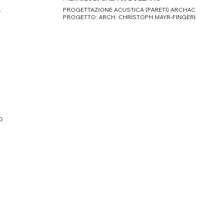
A
PROGETTAZIONE ACUSTICA (PARETI) ARCHACUSTICA
PROGETTO: ARCH. CHRISTOPH MAYR-FINGERLE
FOTO: MATEO TAIBON
o